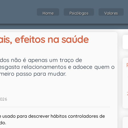
Home
Psicólogos
Valores
ais, efeitos na saúde
odos não é apenas um traço de
esgasta relacionamentos e adoece quem o
imeiro passo para mudar.
2026
e usado para descrever hábitos controladores de
do.