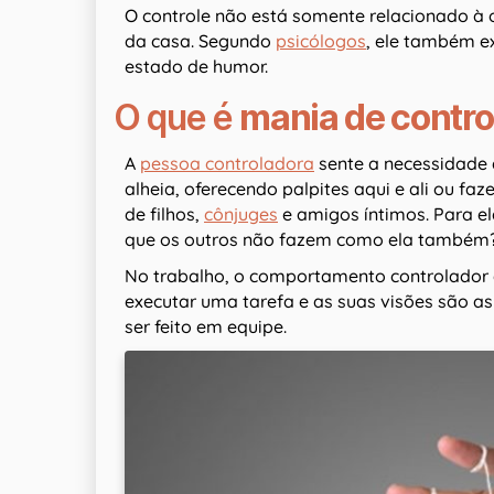
O controle não está somente relacionado à
da casa. Segundo
psicólogos
, ele também ex
estado de humor.
O que é
mania de contro
A
pessoa controladora
sente a necessidade d
alheia, oferecendo palpites aqui e ali ou fa
de filhos,
cônjuges
e amigos íntimos. Para ela
que os outros não fazem como ela também
No trabalho, o comportamento controlador 
executar uma tarefa e as suas visões são a
ser feito em equipe.