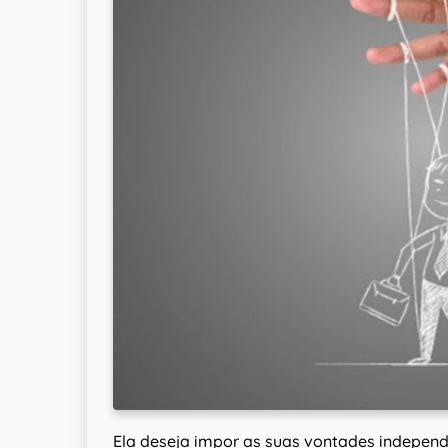
Ela deseja impor as suas vontades indepen