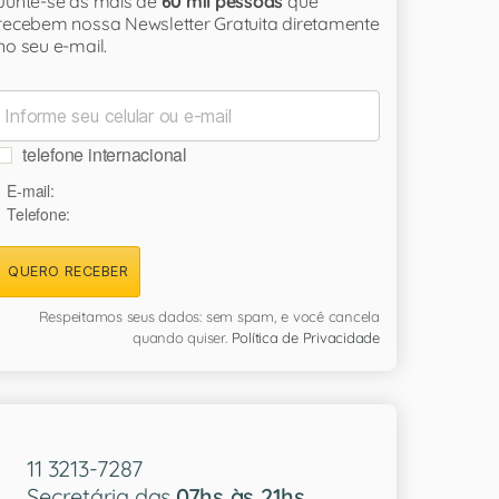
Junte-se às mais de
60 mil pessoas
que
recebem nossa Newsletter Gratuita diretamente
no seu e-mail.
telefone internacional
E-mail:
Telefone:
QUERO RECEBER
Respeitamos seus dados: sem spam, e você cancela
quando quiser.
Política de Privacidade
11 3213-7287
Secretária das
07hs às 21hs