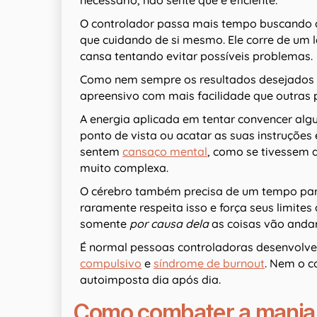
necessário, não sente que é eficiente.
O controlador passa mais tempo buscando d
que cuidando de si mesmo. Ele corre de um l
cansa tentando evitar possíveis problemas.
Como nem sempre os resultados desejados se 
apreensivo com mais facilidade que outras 
A energia aplicada em tentar convencer al
ponto de vista ou acatar as suas instruções
sentem
cansaço mental
, como se tivessem
muito complexa.
O cérebro também precisa de um tempo par
raramente respeita isso e força seus limites
somente
por causa dela
as coisas vão andar
É normal pessoas controladoras desenvolv
compulsivo
e
síndrome de burnout
. Nem o 
autoimposta dia após dia.
Como combater a mania 