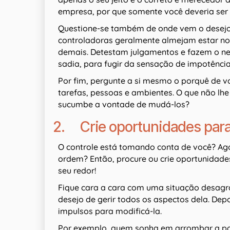
empresa, por que somente você deveria ser
Questione-se também de onde vem o desejo
controladoras geralmente almejam estar no 
demais. Detestam julgamentos e fazem o n
sadia, para fugir da sensação de impotência
Por fim, pergunte a si mesmo o porquê de voc
tarefas, pessoas e ambientes. O que não lh
sucumbe a vontade de mudá-los?
2. Crie oportunidades para
O controle está tomando conta de você? Ago
ordem? Então, procure ou crie oportunidade
seu redor!
Fique cara a cara com uma situação desagra
desejo de gerir todos os aspectos dela. Depo
impulsos para modificá-la.
Por exemplo, quem sonha em arrombar a port