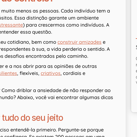
, muito menos as pessoas. Cada indivíduo tem a
ósitos. Essa distinção garante um ambiente
stressante
) para crescermos como indivíduos. A
entender essa questão.
 seu cotidiano, bem como
construir amizades
e
respondentes à sua, a vida perderia o sentido. A
nos desafios encontrados pelo caminho.
 e a nos abrir para as opiniões de outras
silientes
, flexíveis,
criativos
, cordiais e
 Como driblar a ansiedade de não responder ao
mundo? Abaixo, você vai encontrar algumas dicas
tudo do seu jeito
ciso entendê-la primeiro. Pergunte-se porque
 de confiança. Se existem 200 pessoas em uma