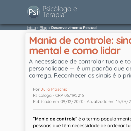
Início
»
Blog
»
Desenvolvimento Pessoal
Mania de controle: sin
mental e como lidar
A necessidade de controlar tudo e t
personalidade — é um padrão que d
carrega. Reconhecer os sinais é o pr
Por
Julia Maschio
Psicóloga · CRP 06/195216
Publicado em 09/12/2020 · Atualizado em 15/07/
“
Mania de controle
” é o termo popularment
pessoas que têm necessidade de ordenar tu