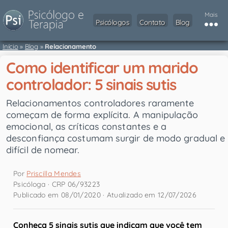
Mais
Psicólogos
Contato
Blog
Início
»
Blog
»
Relacionamento
Como identificar um marido
controlador: 5 sinais sutis
Relacionamentos controladores raramente
começam de forma explícita. A manipulação
emocional, as críticas constantes e a
desconfiança costumam surgir de modo gradual e
difícil de nomear.
Por
Priscilla Mendes
Psicóloga · CRP 06/93223
Publicado em 08/01/2020 · Atualizado em 12/07/2026
Conheça 5 sinais sutis que indicam que você tem