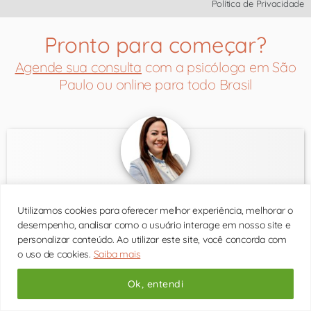
Política de Privacidade
Pronto para começar?
Agende sua consulta
com a psicóloga em São
Paulo ou online para todo Brasil
Thaís Lopes
Utilizamos cookies para oferecer melhor experiência, melhorar o
desempenho, analisar como o usuário interage em nosso site e
CRP 06/190956
personalizar conteúdo. Ao utilizar este site, você concorda com
o uso de cookies.
Saiba mais
Consultas presenciais
Ok, entendi
Consultas por vídeo