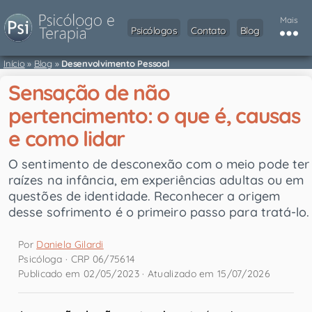
Mais
Psicólogos
Contato
Blog
Início
»
Blog
»
Desenvolvimento Pessoal
Sensação de não
pertencimento: o que é, causas
e como lidar
O sentimento de desconexão com o meio pode ter
raízes na infância, em experiências adultas ou em
questões de identidade. Reconhecer a origem
desse sofrimento é o primeiro passo para tratá-lo.
Por
Daniela Gilardi
Psicóloga · CRP 06/75614
Publicado em 02/05/2023 · Atualizado em 15/07/2026