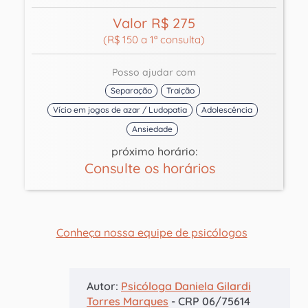
Valor R$ 275
(R$ 150 a 1ª consulta)
Posso ajudar com
Separação
Traição
Vício em jogos de azar / Ludopatia
Adolescência
Ansiedade
próximo horário:
Consulte os horários
Conheça nossa equipe de psicólogos
Autor:
Psicóloga Daniela Gilardi
Torres Marques
- CRP 06/75614